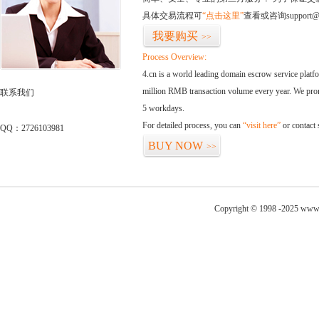
具体交易流程可
“点击这里”
查看或咨询support@
我要购买
>>
Process Overview:
4.cn is a world leading domain escrow service plat
million RMB transaction volume every year. We promi
联系我们
5 workdays.
For detailed process, you can
“visit here”
or contact
QQ：2726103981
BUY NOW
>>
Copyright © 1998 -2025 www.