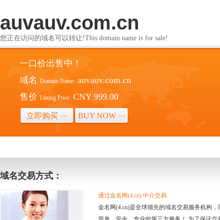
auvauv.com.cn
您正在访问的域名可以转让!This domain name is for sale!
一口价出售中！
域名
auvauv.com.cn
Domain Name:
售价
CNY 999.00
Listing Price:
立即购买
BUY NOW
>>
>>
域名交易方式：
通过金名网(4.cn) 中介交易
金名网(4.cn)是全球领先的域名交易服务机
简单、安全、专业的第三方服务！ 为了保证交